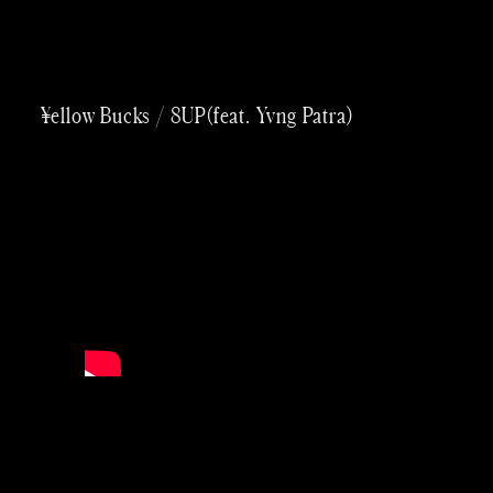
内
容
を
¥ellow Bucks / 8UP(feat. Yvng Patra)
ス
キッ
プ
Taichi
Yoneo
Madoka