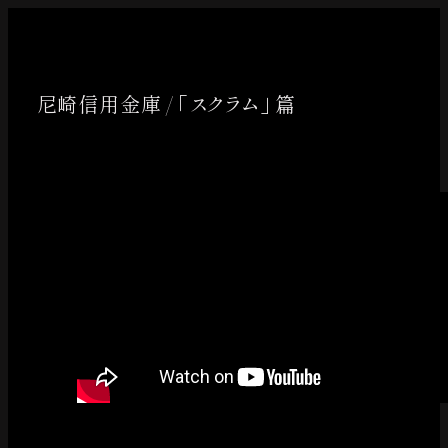
内
容
を
尼崎信用金庫 / 「スクラム」 篇
ス
キッ
プ
Taichi
Yoneo
Madoka