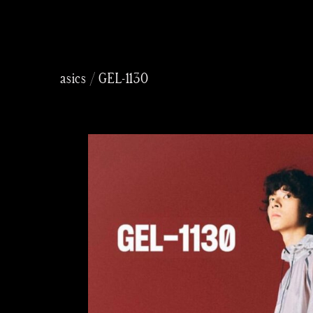
内
容
を
asics / GEL-1130
ス
キッ
プ
Taichi
Yoneo
Madoka