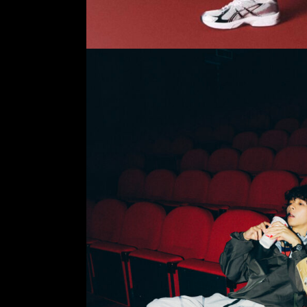
Sarara
Yasumoto
Casting
Dorama
car