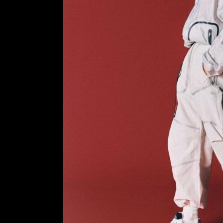
Fujii
Lina
Jasmin
Asayama
Airi
Nakama
Kaede
Madachi