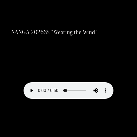
内
容
を
NANGA 2026SS “Wearing the Wind”
ス
キッ
プ
Taichi
Yoneo
Madoka