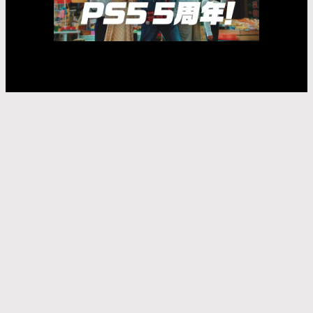
Fujii
Lina
Jasmin
Asayama
Airi
Nakama
Kaede
Madachi