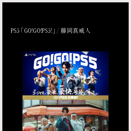
内
容
を
PS5 「GO!GO!PS5!」 / 藤岡真威人
ス
キッ
プ
Taichi
Yoneo
Madoka