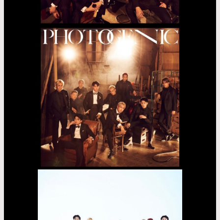
Fujii
Lina
Jasmin
Asayama
Airi
Nakama
Kaede
Madachi