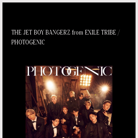
内
容
を
THE JET BOY BANGERZ from EXILE TRIBE /
ス
PHOTOGENIC
キッ
プ
Taichi
Yoneo
Madoka