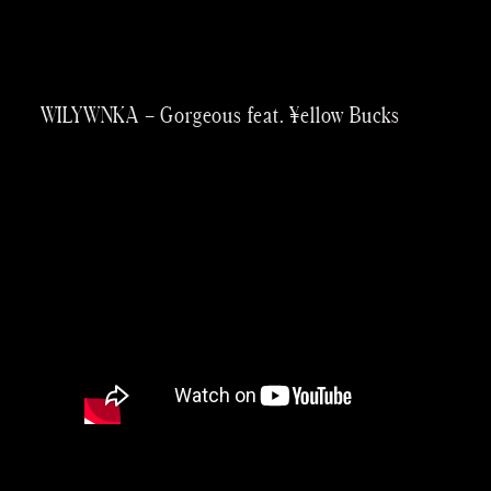
内
容
を
WILYWNKA – Gorgeous feat. ¥ellow Bucks
ス
キッ
プ
Taichi
Yoneo
Madoka